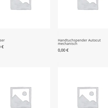
öser
Handtuchspender Autocut
mechanisch
0
€
0,00
€