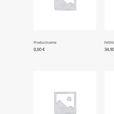
Productname
Fettl
0,00
€
34,9