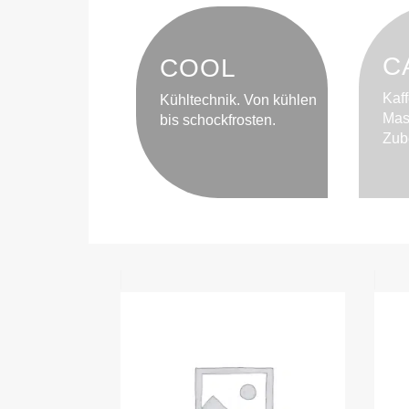
C
COOL
Kaf
Kühltechnik. Von kühlen
Mas
bis schockfrosten.
Zub