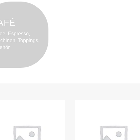
AFÉ
fee, Espresso,
chinen, Toppings,
ehör.