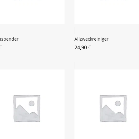
nspender
Allzweckreiniger
€
24,90
€