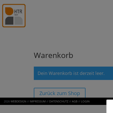
Warenkorb
Dein Warenkorb ist derzeit leer.
Zurück zum Shop
2026
WEBDESIGN
//
IMPRESSUM
//
DATENSCHUTZ
//
AGB
//
LOGIN