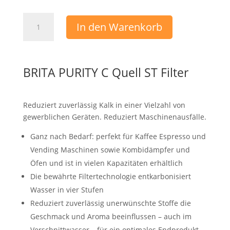
BRITA
In den Warenkorb
PURITY
C
Quell
ST
BRITA PURITY C Quell ST Filter
Filter
Menge
Reduziert zuverlässig Kalk in einer Vielzahl von
gewerblichen Geräten. Reduziert Maschinenausfälle.
Ganz nach Bedarf: perfekt für Kaffee Espresso und
Vending Maschinen sowie Kombidämpfer und
Öfen und ist in vielen Kapazitäten erhältlich
Die bewährte Filtertechnologie entkarbonisiert
Wasser in vier Stufen
Reduziert zuverlässig unerwünschte Stoffe die
Geschmack und Aroma beeinflussen – auch im
Verschnittwasser – für ein optimales Endprodukt