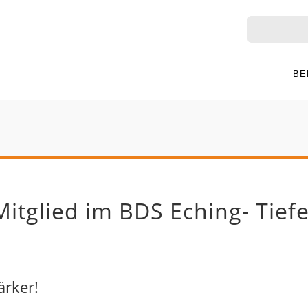
BE
Mitglied im BDS Eching- Tief
rker!