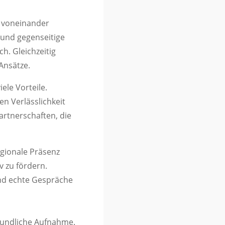
n voneinander
und gegenseitige
h. Gleichzeitig
Ansätze.
ele Vorteile.
n Verlässlichkeit
artnerschaften, die
egionale Präsenz
 zu fördern.
nd echte Gespräche
eundliche Aufnahme.