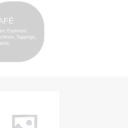
AFÉ
fee, Espresso,
chinen, Toppings,
ehör.