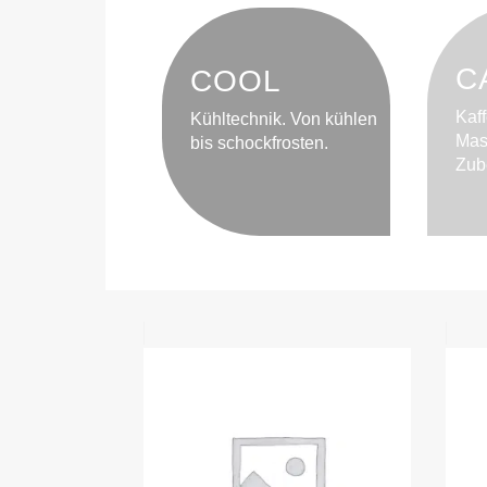
C
COOL
Kaf
Kühltechnik. Von kühlen
Mas
bis schockfrosten.
Zub